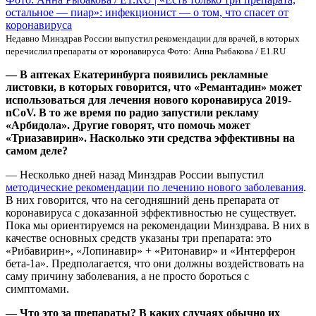
Недавно Минздрав России выпустил рекомендации для врачей, в которых
перечислил препараты от коронавируса Фото: Анна Рыбакова / Е1.RU
— В аптеках Екатеринбурга появились рекламные
листовки, в которых говорится, что «Ремантадин» может
использоваться для лечения нового коронавируса 2019-
nCoV. В то же время по радио запустили рекламу
«Арбидола». Другие говорят, что помочь может
«Триазавирин». Насколько эти средства эффективны на
самом деле?
— Несколько дней назад Минздрав России выпустил
методические рекомендации по лечению нового заболевания
.
В них говорится, что на сегодняшний день препарата от
коронавируса с доказанной эффективностью не существует.
Пока мы ориентируемся на рекомендации Минздрава. В них в
качестве основных средств указаны три препарата: это
«Рибавирин», «Лопинавир» + «Ритонавир» и «Интерферон
бета-1a». Предполагается, что они должны воздействовать на
саму причину заболевания, а не просто бороться с
симптомами.
— Что это за препараты? В каких случаях обычно их