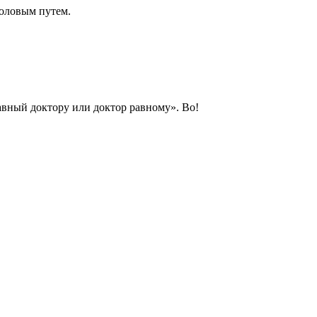
оловым путем.
равный доктору или доктор равному». Во!