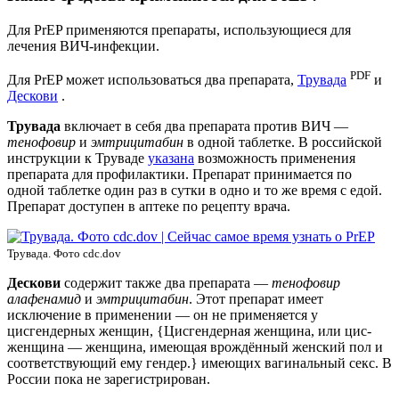
Для PrEP применяются препараты, использующиеся для
лечения ВИЧ-инфекции.
PDF
Для PrEP может использоваться два препарата,
Трувада
и
Дескови
.
Трувада
включает в себя два препарата против ВИЧ —
тенофовир
и
эмтрицитабин
в одной таблетке. В российской
инструкции к Труваде
указана
возможность применения
препарата для профилактики. Препарат принимается по
одной таблетке один раз в сутки в одно и то же время с едой.
Препарат доступен в аптеке по рецепту врача.
Трувада. Фото cdc.dov
Дескови
содержит также два препарата —
тенофовир
алафенамид
и
эмтрицитабин
. Этот препарат имеет
исключение в применении — он не применяется у
цисгендерных женщин, {Цисгендерная женщина, или цис-
женщина — женщина, имеющая врождённый женский пол и
соответствующий ему гендер.} имеющих вагинальный секс. В
России пока не зарегистрирован.