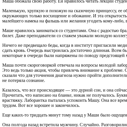
Маша обожала свою работу. Ей нравилось читать лeкции студе
Маленькую, хрупкую и похожую на сказочную принцессу, ее обо
окружающих только восхищение и обожание. И эта открытость ми
малейшего намека на фальшь или желания угодить кому-либо, в
Маше нравилось заниматься со студентами. Она с радостью бра
билет. Даже преподаватели со стажем уважали молодую коллегу
Ничего не предвещало беды, когда в институт пригласили мед
сдать кровь. Очередь выстроилась достаточно длинная. Всем б
некоторые в очереди были напряжены по поводу предстоящей ма
Маша почти скороговоркой отвечала на вопросы молодой лабора
Это ведь только акция, чтобы привлечь внимание к проблеме
сказали что для уточнения диагноза нужно пройти дополнительн
не потеряла сознание.
Казалось, что все происходящее — это дурной сон, и она сейча
Прочитать, что написано на бланке, никак не получалось. Букв
врастяжку. Лаборантка пыталась успокоить Машу. Она все время
трудом. Вот все хорошее и закончилось.
Еще каких-то тридцать минут тому назад у Маши было ощущение
Она полгода назад встретила мужчину. Случайно. Разговорил