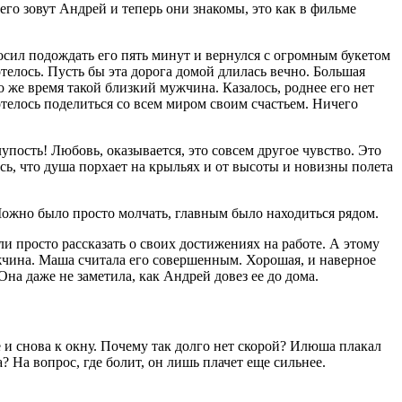
его зовут Андрей и теперь они знакомы, это как в фильме
росил подождать его пять минут и вернулся с огромным букетом
телось. Пусть бы эта дорога домой длилась вечно. Большая
 же время такой близкий мужчина. Казалось, роднее его нет
телось поделиться со всем миром своим счастьем. Ничего
лупость! Любовь, оказывается, это совсем другое чувство. Это
сь, что душа порхает на крыльях и от высоты и новизны полета
Можно было просто молчать, главным было находиться рядом.
 просто рассказать о своих достижениях на работе. А этому
ужчина. Маша считала его совершенным. Хорошая, и наверное
а даже не заметила, как Андрей довез ее до дома.
е и снова к окну. Почему так долго нет скорой? Илюша плакал
? На вопрос, где болит, он лишь плачет еще сильнее.