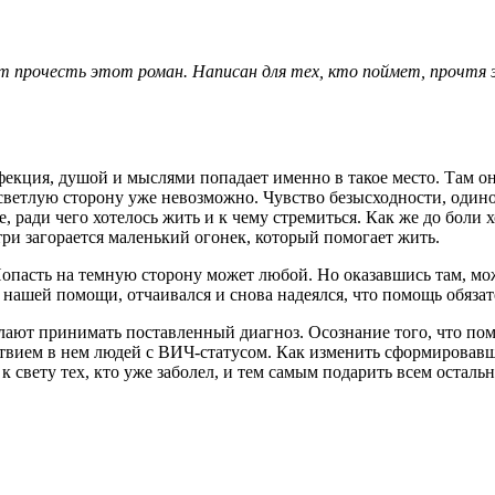
 прочесть этот роман. Написан для тех, кто поймет, прочтя эт
екция, душой и мыслями попадает именно в такое место. Там он
 светлую сторону уже невозможно. Чувство безысходности, одино
е, ради чего хотелось жить и к чему стремиться. Как же до боли
три загорается маленький огонек, который помогает жить.
 Попасть на темную сторону может любой. Но оказавшись там, 
л нашей помощи, отчаивался и снова надеялся, что помощь обяза
елают принимать поставленный диагноз. Осознание того, что по
ствием в нем людей с ВИЧ-статусом. Как изменить сформировавш
 свету тех, кто уже заболел, и тем самым подарить всем осталь