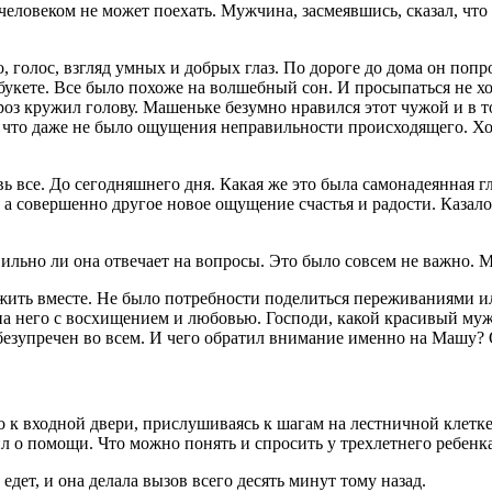
 человеком не может поехать. Мужчина, засмеявшись, сказал, что 
, голос, взгляд умных и добрых глаз. По дороге до дома он поп
букете. Все было похоже на волшебный сон. И просыпаться не хо
оз кружил голову. Машеньке безумно нравился этот чужой и в то
, что даже не было ощущения неправильности происходящего. Хо
овь все. До сегодняшнего дня. Какая же это была самонадеянная г
 а совершенно другое новое ощущение счастья и радости. Казало
ильно ли она отвечает на вопросы. Это было совсем не важно. 
ть вместе. Не было потребности поделиться переживаниями или
а на него с восхищением и любовью. Господи, какой красивый м
езупречен во всем. И чего обратил внимание именно на Машу? Он
то к входной двери, прислушиваясь к шагам на лестничной клетк
ил о помощи. Что можно понять и спросить у трехлетнего ребенка
дет, и она делала вызов всего десять минут тому назад.