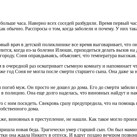
 больше часа. Наверно всех соседей разбудили. Время первый ча
 как обычно. Расспросы о том, когда заболели и почему. У них т
вый врач в детской поликлинике все время выговаривает, что они 
лится, когда из-за болезни Илюши, приходиться делать вызов на 
 городу. Соня оправдываясь, объясняет, что температура высокая
 в очередной раз осматривает съемную комнату и напоминает чт
же год Соня не могла после смерти старшего сына. Она даже за 
и погиб муж. Он просто не дошел до дома. Его до смерти забили 
 в полицию. Она еще долго наделась, что виновных найдут и нак
 с ним посидеть. Свекровь сразу предупредила, что на помощь н
собственного дома.
кже, виновных в преступление, не нашли. Как такое могло произ
к пришла новая беда. Трагически умер старший сын. Он был мам
тки она ждала Никиту в отпуск. И вдруг поздно вечером позвони