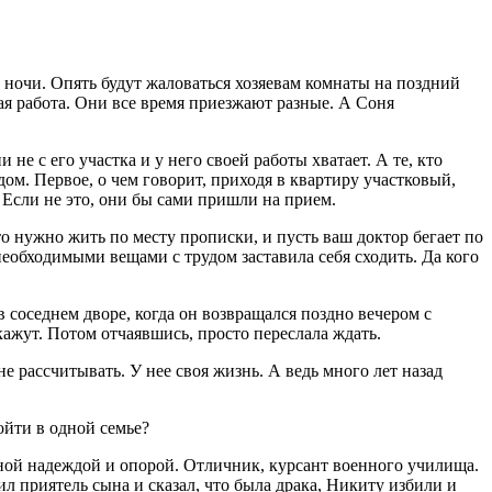
с ночи. Опять будут жаловаться хозяевам комнаты на поздний
акая работа. Они все время приезжают разные. А Соня
не с его участка и у него своей работы хватает. А те, кто
дом. Первое, о чем говорит, приходя в квартиру участковый,
. Если не это, они бы сами пришли на прием.
о нужно жить по месту прописки, и пусть ваш доктор бегает по
необходимыми вещами с трудом заставила себя сходить. Да кого
в соседнем дворе, когда он возвращался поздно вечером с
ажут. Потом отчаявшись, просто переслала ждать.
е рассчитывать. У нее своя жизнь. А ведь много лет назад
ойти в одной семье?
иной надеждой и опорой. Отличник, курсант военного училища.
л приятель сына и сказал, что была драка, Никиту избили и