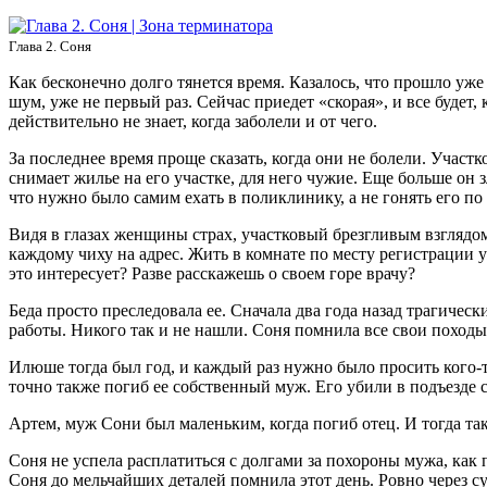
Глава 2. Соня
Как бесконечно долго тянется время. Казалось, что прошло уже
шум, уже не первый раз. Сейчас приедет «скорая», и все будет,
действительно не знает, когда заболели и от чего.
За последнее время проще сказать, когда они не болели. Участко
снимает жилье на его участке, для него чужие. Еще больше он з
что нужно было самим ехать в поликлинику, а не гонять его по
Видя в глазах женщины страх, участковый брезгливым взглядом
каждому чиху на адрес. Жить в комнате по месту регистрации у
это интересует? Разве расскажешь о своем горе врачу?
Беда просто преследовала ее. Сначала два года назад трагическ
работы. Никого так и не нашли. Соня помнила все свои походы
Илюше тогда был год, и каждый раз нужно было просить кого-то
точно также погиб ее собственный муж. Его убили в подъезде 
Артем, муж Сони был маленьким, когда погиб отец. И тогда та
Соня не успела расплатиться с долгами за похороны мужа, ка
Соня до мельчайших деталей помнила этот день. Ровно через су