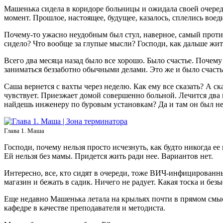
Машенька сидела в коридоре больницы и ожидала своей очеред
момент. Прошлое, настоящее, будущее, казалось, сплелись воед
Почему-то ужасно неудобным был стул, наверное, самый противн
сидело? Что вообще за глупые мысли? Господи, как дальше жи
Всего два месяца назад было все хорошо. Было счастье. Почему н
заниматься беззаботно обычными делами. Это же и было счасть
Саша вернется с вахты через неделю. Как ему все сказать? А с
чувствует. Приезжает домой совершенно больной. Лечится два м
найдешь инженеру по буровым установкам? Да и там он был н
Глава 1. Маша
Господи, почему нельзя просто исчезнуть, как будто никогда е
Ей нельзя без мамы. Придется жить ради нее. Вариантов нет.
Интересно, все, кто сидят в очереди, тоже ВИЧ-инфицированны
магазин и бежать в садик. Ничего не радует. Какая тоска и без
Еще недавно Машенька летала на крыльях почти в прямом смысл
кафедре в качестве преподавателя и методиста.