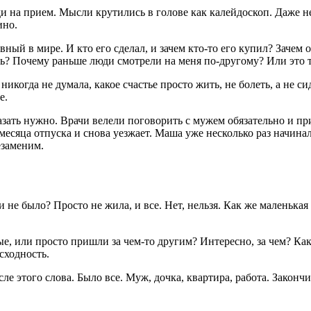
и на прием. Мысли крутились в голове как калейдоскоп. Даже н
ино.
ый в мире. И кто его сделал, и зачем кто-то его купил? Зачем о
ть? Почему раньше люди смотрели на меня по-другому? Или это 
икогда не думала, какое счастье просто жить, не болеть, а не си
е.
казать нужно. Врачи велели поговорить с мужем обязательно и при
есяца отпуска и снова уезжает. Маша уже несколько раз начинала
езаменим.
е и не было? Просто не жила, и все. Нет, нельзя. Как же маленьк
е, или просто пришли за чем-то другим? Интересно, за чем? Ка
ысходность.
е этого слова. Было все. Муж, дочка, квартира, работа. Законч