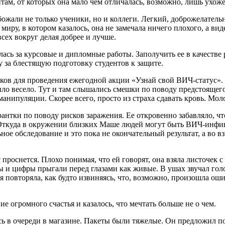
нтам, от которых она мало чем отличалась, возможно, лишь ухо
жали не только ученики, но и коллеги. Легкий, доброжелательн
ру, в котором казалось, она не замечала ничего плохого, а вид
сех вокруг делая добрее и лучше.
лась за курсовые и дипломные работы. Заполучить ее в качестве
 за блестящую подготовку студентов к защите.
иков для проведения ежегодной акции «Узнай свой ВИЧ-статус».
ыло весело. Тут и там слышались смешки по поводу предстоящег
нипуляции. Скорее всего, просто из страха сдавать кровь. Мол
нтки по поводу рисков заражения. Ее откровенно забавляло, что
. Откуда в окружении близких Маше людей могут быть ВИЧ-инфи
ое обследование и это пока не окончательный результат, а во в
с проснется. Плохо понимая, что ей говорят, она взяла листочек
ы и цифры прыгали перед глазами как живые. В ушах звучал голос
 повторяла, как будто извиняясь, что, возможно, произошла оши
 огромного счастья и казалось, что мечтать больше не о чем.
ись в очереди в магазине. Пакеты были тяжелые. Он предложил