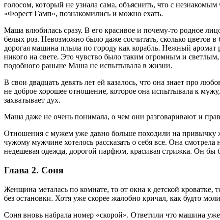
голосом, который не узнала сама, объяснить, что с незнакомым
«Форест Гамп», познакомились и можно ехать.
Маша влюбилась сразу. В его красивое и почему-то родное лицо
белых роз. Невозможно было даже сосчитать, сколько цветов в 
дорогая машина плыла по городу как корабль. Нежный аромат р
никого на свете. Это чувство было таким огромным и светлым
подобного раньше Маша не испытывала в жизни.
В свои двадцать девять лет ей казалось, что она знает про люб
не доброе хорошее отношение, которое она испытывала к мужу,
захватывает дух.
Маша даже не очень понимала, о чем они разговаривают и прав
Отношения с мужем уже давно больше походили на привычку жи
чужому мужчине хотелось рассказать о себя все. Она смотрел
недешевая одежда, дорогой парфюм, красивая стрижка. Он бы б
Глава 2. Соня
Женщина металась по комнате, то от окна к детской кроватке, 
без остановки. Хотя уже скорее жалобно кричал, как будто мол
Соня вновь набрала номер «скорой». Ответили что машина уже е