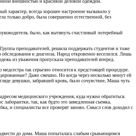
женной внешностью и красивой деловой одеждой.
ый характер, всегда хорошее настроение вызывало у
ела только добро, была совершенно естественной, без
 руководителя, было, как вытянуть счастливый лотерейный
 Группа преподавателей, решила поддержать студентов и тоже
о обследования и диагноза. Народ откровенно веселился. Лишь
одежь из уважения пропускала преподавателей вперед.
 медсестра так серьезно относится к предстоящей процедуре.
цированные? Даже смешно. Но когда через несколько минут ей
згляде девушки, забравшей кровь, было сочувствие, Маша чуть
 с адресом медицинского учреждения, куда нужно обратиться.
 лаборантки, так, как будто это замедленная съемка,
бка, и специалисты все проверят заново. Смысл слов доходил с
 подвести до дома. Маша попыталась слабым срывающимся