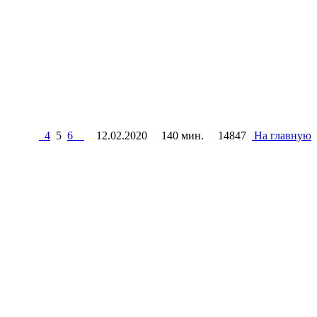
4
5
6
12.02.2020
140 мин.
14847
На главную