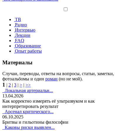
ТВ
Радио
Интервью
Лекции
FAQ
Образование
Опыт работы
Материалы
Случаи, переводы, ответы на вопросы, статьи, заметки,
фотоальбомы и один
роман
(но не мой).
1
|
2
|
3
|
>
|
>>
Локальная артериальн...
13.04.2026
Как корректно измерять её ультразвуком и как
интерпретировать результат
Арсенал критического...
06.10.2025
Бритвы и гильотины философии
Каковы риски выявлен...