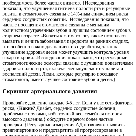
необходимость более частых визитов. {Исследования
показали, что улучшенная гигиена полости рта и регулярные
визиты к стоматологу связаны с 14%-ным снижением риска
сердечно-сосудистых событий.- Исследования показали, что
частые посещения стоматолога связаны с меньшим
количеством утраченных зубов и лучшим состоянием зубов в
старшем возрасте. -Визиты к стоматологу также позволяют
выявить и лечить заболевания пародонта на ранних стадиях,
что особенно важно для пациентов с диабетом, так как
улучшение здоровья десен может улучшить контроль уровня
сахара в крови. -Исследования показывают, что регулярные
стоматологические осмотры связаны с лучшими показателями
здоровья полости рта, включая меньшую частоту налета и
воспалений десен. Люди, которые регулярно посещают
стоматолога, имеют лучшее состояние зубов и десен.}
Скрининг артериального давления
Проверяйте давление каждые 3-5 лет. Если у вас есть факторы
риска, {
Какие?
Диабет, сердечно-сосудистые болезни,
проблемы с почками, избыточный вес, семейная история
высокого давления.} обсудите с врачом более частые
проверки. {Регулярные измерения АД позволяют выявить
предгипертонию и предотвратить её прогрессирование в
гипертонию, что особенно важно для молодых взрослых.}