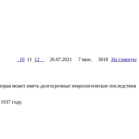
10
11
12
26.07.2021
7 мин.
3018
На главную
орая может иметь долгосрочные неврологические последствия
1937 году.