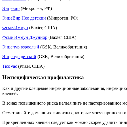
Энцевир
(Микроген, РФ)
ЭнцеВир Нео детский
(Микроген, РФ)
Фсме-Иммун
(Baxter, США)
Фсме-Иммун Джуниор
(Baxter, США)
Энцепур взрослый
(GSK, Великобритания)
Энцепур детский
(GSK, Великобритания)
TicoVac
(Pfizer, США)
Неспецифическая профилактика
Как и другие клещевые инфекционные заболевания, инфекцию 
клещей.
В зонах повышенного риска нельзя пить не пастеризованное мо
Осматривайте домашних животных, которые могут принести 
Прикрепленных клещей следует как можно скорее удалить пинц