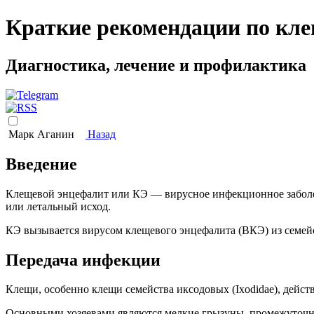
Краткие рекомендации по кл
Диагностика, лечение и профилактика
Марк Аганин
Назад
Введение
Клещевой энцефалит или КЭ — вирусное инфекционное заболев
или летальный исход.
КЭ вызывается вирусом клещевого энцефалита (ВКЭ) из семейств
Передача инфекции
Клещи, особенно клещи семейства иксодовых (Ixodidae), дейст
Основными хозяевами являются мелкие грызуны, промежуточн