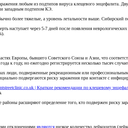
аражения любым из подтипов вируса клещевого энцефалита. Двух
или западным подтипом КЭ.
ычно более тяжелые, а уровень летальности выше. Сибирский п
смерть наступает через 5-7 дней после появления неврологичес
%).
стях Европы, бывшего Советского Союза и Азии, что соответст
года к году, но ежегодно регистрируется несколько тысяч случае
нах люди, подверженные рекреационным или профессиональным к
енциально подвергаются риску заражения при контакте с инфиц
k
ые районы расширяют определение того, кто подвержен риску з
ыми отклонениями
являются
низкое количество лейкоцитов (лейк