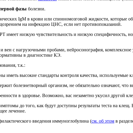
первой фазы
болезни.
ических IgM в крови или спинномозговой жидкости, которые о
дозрением на инфекцию ЦНС, если нет противопоказаний.
Т имеет низкую чувствительность и низкую специфичность, но 
и вен с нагрузочными пробами, нейросонография, комплексное 
ормативны в диагностике КЭ.
вания, т.к.:
аны иметь высокие стандарты контроля качества, используемые
ержит болезнетворный организм, не обязательно означают, что
енности в здоровье. Возможно, вас незаметно укусил другой к
мптомы до того, как будут доступны результаты теста на клещ. Е
щее лечение.
илактического введения иммуноглобулина (
см. об этом
в раздел