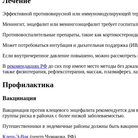
Лечение
Эффективной противовирусной или иммуномодулирующей т
Менингит, энцефалит или менингоэнцефалит требует госпитал
Противовоспалительные препараты, такие как кортикостероиды
Может потребоваться интубация и дыхательная поддержка (ИВ
Если внутричерепное давление повышено, можно рассмотреть 
В
рекомендациях РФ
до сих пор имеют место методы без доказ
также физиотерапия, рефлексотерапия, массаж, плазмаферез, л
Профилактика
Вакцинация
Вакцинация против клещевого энцефалита рекомендуется для вс
группы риска в районах с более низкой заболеваемостью.
Путешественники в эндемичные районы должны быть вакциниро
Клещ-Э-Вак
(центр Чумакова, РФ)