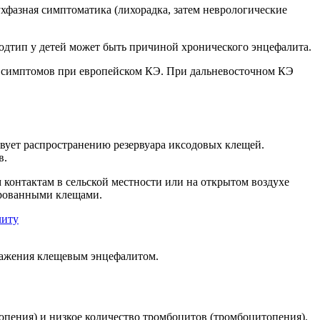
фазная симптоматика (лихорадка, затем неврологические
одтип у детей может быть причиной хронического энцефалита.
ких симптомов при европейском КЭ. При дальневосточном КЭ
вует распространению резервуара иксодовых клещей.
в.
онтактам в сельской местности или на открытом воздухе
ированными клещами.
аражения клещевым энцефалитом.
опения) и низкое количество тромбоцитов (тромбоцитопения).