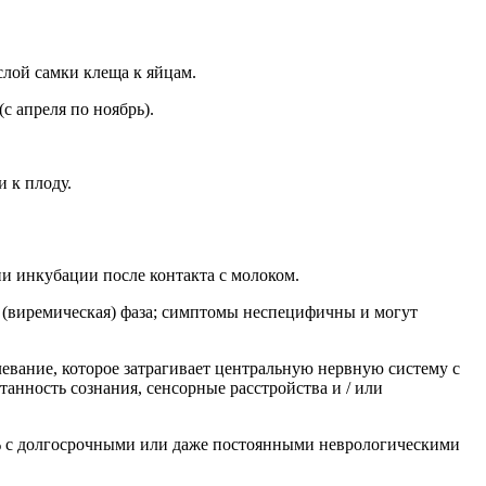
слой самки клеща к яйцам.
с апреля по ноябрь).
 к плоду.
и инкубации после контакта с молоком.
 (виремическая) фаза; симптомы неспецифичны и могут
левание, которое затрагивает центральную нервную систему с
анность сознания, сенсорные расстройства и / или
0% с долгосрочными или даже постоянными неврологическими