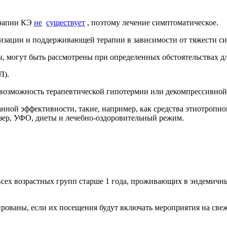
ерапии КЭ
не
существует
, поэтому лечение симптоматическое.
изации и поддерживающей терапии в зависимости от тяжести с
, могут быть рассмотрены при определенных обстоятельствах д
Л).
возможность терапевтической гипотермии или декомпрессивной
анной эффективности, такие, например, как средства этиотропн
азер, УФО, диеты и лечебно-оздоровительный режим.
ех возрастных групп старше 1 года, проживающих в эндемичных р
ваны, если их посещения будут включать мероприятия на свеж