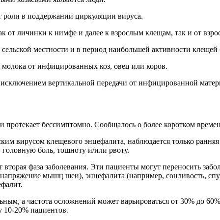
т роли в поддержании циркуляции вируса.
 от личинки к нимфе и далее к взрослым клещам, так и от взро
сельской местности и в период наибольшей активности клещей (
молока от инфицированных коз, овец или коров.
а исключением вертикальной передачи от инфицированной матери
и протекает бессимптомно. Сообщалось о более коротком времен
ким вирусом клещевого энцефалита, наблюдается только ранняя
 головную боль, тошноту и/или рвоту.
 вторая фаза заболевания. Эти пациенты могут переносить забо
напряжение мышц шеи), энцефалита (например, сонливость, спут
ефалит.
ьным, а частота осложнений может варьироваться от 30% до 6
у 10-20% пациентов.