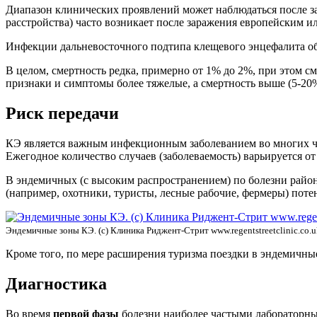
Диапазон клинических проявлений может наблюдаться после з
расстройства) часто возникает после заражения европейским 
Инфекции дальневосточного подтипа клещевого энцефалита об
В целом, смертность редка, примерно от 1% до 2%, при этом 
признаки и симптомы более тяжелые, а смертность выше (5-20
Риск передачи
КЭ является важным инфекционным заболеванием во многих ча
Ежегодное количество случаев (заболеваемость) варьируется от 
В эндемичных (с высоким распространением) по болезни райо
(например, охотники, туристы, лесные рабочие, фермеры) пот
Эндемичные зоны КЭ. (с) Клиника Риджент-Стрит www.regentstreetclinic.co.u
Кроме того, по мере расширения туризма поездки в эндемичн
Диагностика
Во время
первой фазы
болезни наиболее частыми лабораторн