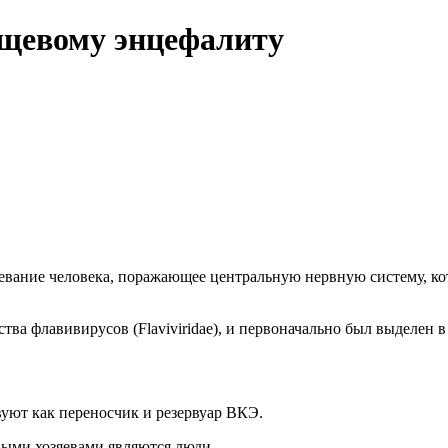
ещевому энцефалиту
ание человека, поражающее центральную нервную систему, кот
а флавивирусов (Flaviviridae), и первоначально был выделен в 
вуют как переносчик и резервуар ВКЭ.
ыми хозяевами являются люди.