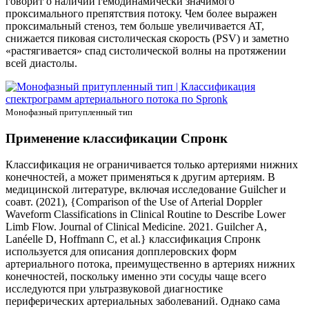
говорит о наличии
гемодинамически значимого
проксимального препятствия потоку
. Чем более выражен
проксимальный стеноз, тем больше увеличивается AT,
снижается пиковая систолическая скорость (PSV) и заметно
«растягивается» спад систолической волны на протяжении
всей диастолы.
Монофазный притупленный тип
Применение классификации Спронк
Классификация не ограничивается только артериями нижних
конечностей, а может применяться к другим артериям. В
медицинской литературе, включая исследование Guilcher и
соавт. (2021), {Comparison of the Use of Arterial Doppler
Waveform Classifications in Clinical Routine to Describe Lower
Limb Flow. Journal of Clinical Medicine. 2021. Guilcher A,
Lanéelle D, Hoffmann C, et al.} классификация Спронк
используется для описания допплеровских форм
артериального потока, преимущественно в артериях нижних
конечностей, поскольку именно эти сосуды чаще всего
исследуются при ультразвуковой диагностике
периферических артериальных заболеваний. Однако сама