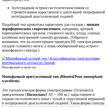
Антеградным острым систолическим пиком со
стремительным нарастанием и длительной непрерывной
антеградной диастолической подачей.
Подобный тип кровотока характерен для сосудов с
низким
периферическим сопротивлением
, например, артерий
паренхиматозных органов, головного мозга, плода, сонных
(особенно внутренней сонной) артериях. {Обратите
внимание, что на иллюстрации приведен НЕ спектрограмма
сосудов головного мозга, а лишь обобщенный вид острого
монофазного спектра.}
Монофазный острый тип
Монофазный притупленный тип (Blunted/Poor monophasic
waveform)
Это
патологическая форма
спектрограммы. Отличается
замедленным {
Насколько?
AT > 100 мс} нарастанием и
спадом систолического пика с тупой и скругленной вершиной
и непрерывной диастолической подачей. Такая форма спектра