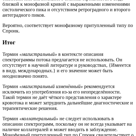
близкой к монофазной кривой с выраженными изменениями
систолического пика и отсутствием ретроградного и второго
антеградного пиков.
Вероятно, соответствует монофазному притупленный типу по
Спронк.
Итог
Термин
«магистральный»
в контексте описания
спектрограммы потока предлагается
не использовать
. Он
отсутствует в научной литературе и руководствах, {Имееется
в виду, международных.} и его значение может быть
неоднозначно понято.
Термин
«магистральный изменённый»
рекомендуется
исключить из употребления
из-за его неопределённости.
Такой термин не даёт чёткого представления о характере
кровотока и может затруднить дальнейшие диагностические и
терапевтические решения.
Термин
«коллатеральный»
не следует использовать
в
описании спектрограмм, поскольку он не всегда указывает на
наличие коллатералей и может вводить в заблуждение.
Монофазный притупленный тип по Спронк свидетельствует о