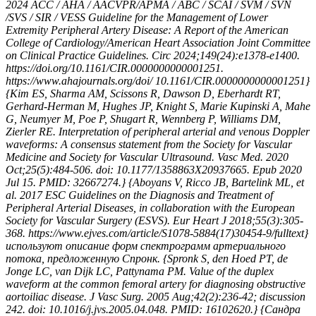
2024 ACC / AHA / AACVPR/APMA / ABC / SCAI / SVM / SVN
/SVS / SIR / VESS Guideline for the Management of Lower
Extremity Peripheral Artery Disease: A Report of the American
College of Cardiology/American Heart Association Joint Committee
on Clinical Practice Guidelines. Circ 2024;149(24):e1378-e1400.
https://doi.org/10.1161/CIR.0000000000001251.
https://www.ahajournals.org/doi/ 10.1161/CIR.0000000000001251}
{Kim ES, Sharma AM, Scissons R, Dawson D, Eberhardt RT,
Gerhard-Herman M, Hughes JP, Knight S, Marie Kupinski A, Mahe
G, Neumyer M, Poe P, Shugart R, Wennberg P, Williams DM,
Zierler RE. Interpretation of peripheral arterial and venous Doppler
waveforms: A consensus statement from the Society for Vascular
Medicine and Society for Vascular Ultrasound. Vasc Med. 2020
Oct;25(5):484-506. doi: 10.1177/1358863X20937665. Epub 2020
Jul 15. PMID: 32667274.} {Aboyans V, Ricco JB, Bartelink ML, et
al. 2017 ESC Guidelines on the Diagnosis and Treatment of
Peripheral Arterial Diseases, in collaboration with the European
Society for Vascular Surgery (ESVS). Eur Heart J 2018;55(3):305-
368. https://www.ejves.com/article/S1078-5884(17)30454-9/fulltext}
используют описание форм спектрограмм артериального
потока, предложенную Спронк. {Spronk S, den Hoed PT, de
Jonge LC, van Dijk LC, Pattynama PM. Value of the duplex
waveform at the common femoral artery for diagnosing obstructive
aortoiliac disease. J Vasc Surg. 2005 Aug;42(2):236-42; discussion
242. doi: 10.1016/j.jvs.2005.04.048. PMID: 16102620.} {Сандра