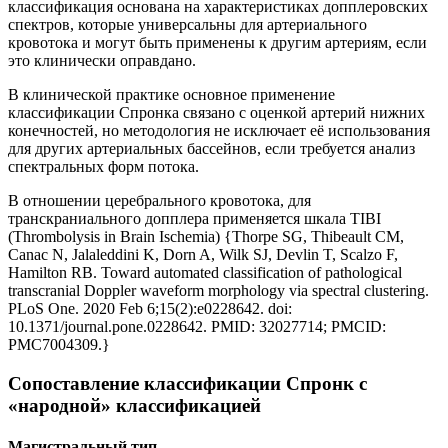
классификация основана на характеристиках допплеровских
спектров, которые универсальны для артериального
кровотока и могут быть применены к другим артериям, если
это клинически оправдано.
В клинической практике основное применение
классификации Спронка связано с оценкой артерий нижних
конечностей, но методология не исключает её использования
для других артериальных бассейнов, если требуется анализ
спектральных форм потока.
В отношении церебрального кровотока, для
транскраниального допплера применяется шкала TIBI
(Thrombolysis in Brain Ischemia) {Thorpe SG, Thibeault CM,
Canac N, Jalaleddini K, Dorn A, Wilk SJ, Devlin T, Scalzo F,
Hamilton RB. Toward automated classification of pathological
transcranial Doppler waveform morphology via spectral clustering.
PLoS One. 2020 Feb 6;15(2):e0228642. doi:
10.1371/journal.pone.0228642. PMID: 32027714; PMCID:
PMC7004309.}
Сопоставление классификации Спронк с
«народной» классификацией
Магистральный тип