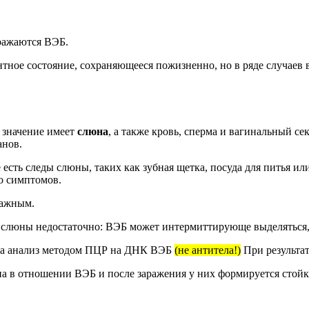
ражаются ВЭБ.
ное состояние, сохраняющееся пожизненно, но в ряде случаев 
 значение имеет
слюна
, а также кровь, сперма и вагинальный се
анов.
есть следы слюны, таких как зубная щетка, посуда для питья ил
о симптомов.
лажным.
 слюны недостаточно: ВЭБ может интермиттирующе выделяться, 
ь на анализ методом ПЦР на ДНК ВЭБ
(не антитела!)
При результат
а в отношении ВЭБ и после заражения у них формируется стой