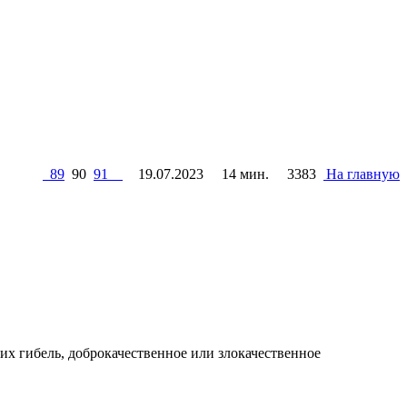
89
90
91
19.07.2023
14 мин.
3383
На главную
х гибель, доброкачественное или злокачественное