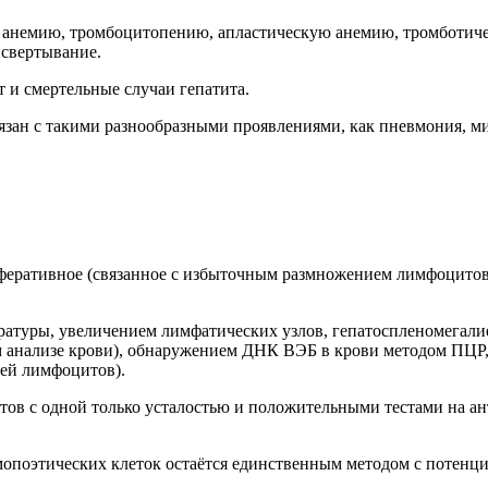
 анемию, тромбоцитопению, апластическую анемию, тромботич
 свертывание.
т и смертельные случаи гепатита.
зан с такими разнообразными проявлениями, как пневмония, мио
феративное (связанное с избыточным размножением лимфоцитов)
атуры, увеличением лимфатических узлов, гепатоспленомегали
м анализе крови), обнаружением ДНК ВЭБ в крови методом ПЦР
тей лимфоцитов).
тов с одной только усталостью и положительными тестами на 
поэтических клеток остаётся единственным методом с потенциа