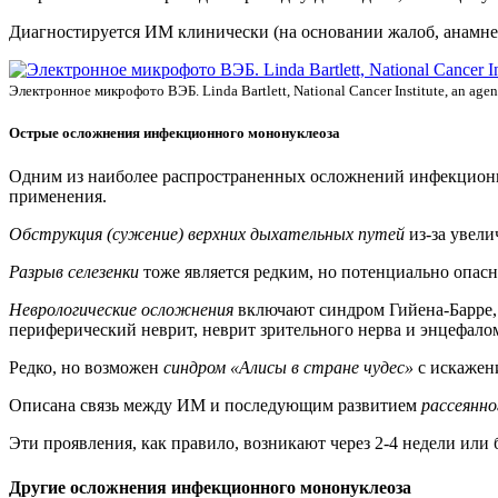
Диагностируется ИМ клинически (на основании жалоб, анамнез
Электронное микрофото ВЭБ. Linda Bartlett, National Cancer Institute, an agency
Острые осложнения инфекционного мононуклеоза
Одним из наиболее распространенных осложнений инфекционн
применения.
Обструкция (сужение) верхних дыхательных путей
из-за увели
Разрыв селезенки
тоже является редким, но потенциально опас
Неврологические осложнения
включают синдром Гийена-Барре, 
периферический неврит, неврит зрительного нерва и энцефало
Редко, но возможен
синдром «Алисы в стране чудес»
с искажени
Описана связь между ИМ и последующим развитием
рассеянно
Эти проявления, как правило, возникают через 2-4 недели или
Другие осложнения инфекционного мононуклеоза