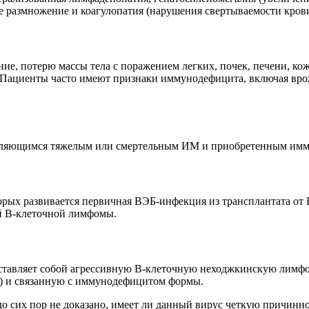
е размножение и коагулопатия (нарушения свертываемости крови
ие, потерю массы тела с поражением легких, почек, печени, ко
Пациенты часто имеют признаки иммунодефицита, включая врож
оявляющимся тяжелым или смертельным ИМ и приобретенным им
торых развивается первичная ВЭБ-инфекция из трансплантата о
й В-клеточной лимфомы.
дставляет собой агрессивную В-клеточную неходжкинскую лимфо
) и связанную с иммунодефицитом формы.
до сих пор не доказано, имеет ли данный вирус четкую причинно