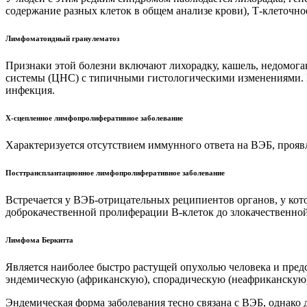
содержание разных клеток в общем анализе крови), Т-клеточно
Лимфоматоидный гранулематоз
Признаки этой болезни включают лихорадку, кашель, недомоган
системы (ЦНС) с типичными гистологическими изменениями. 
инфекция.
Х-сцепленное лимфопролиферативное заболевание
Характеризуется отсутствием иммунного ответа на ВЭБ, пр
Посттрансплантационное лимфопролиферативное заболевание
Встречается у ВЭБ-отрицательных реципиентов органов, у ко
доброкачественной пролиферации В-клеток до злокачественно
Лимфома Беркитта
Является наиболее быстро растущей опухолью человека и пре
эндемическую (африканскую), спорадическую (неафриканскую
Эндемическая форма заболевания тесно связана с ВЭБ, однако 