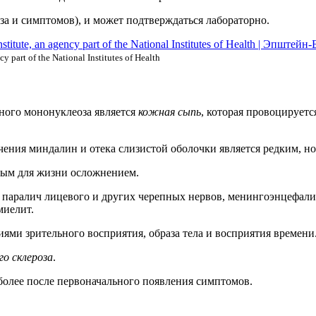
а и симптомов), и может подтверждаться лабораторно.
 part of the National Institutes of Health
ого мононуклеоза является
кожная сыпь
, которая провоцируетс
чения миндалин и отека слизистой оболочки является редким,
ным для жизни осложнением.
паралич лицевого и других черепных нервов, менингоэнцефали
миелит.
ями зрительного восприятия, образа тела и восприятия времени
го склероза
.
 более после первоначального появления симптомов.