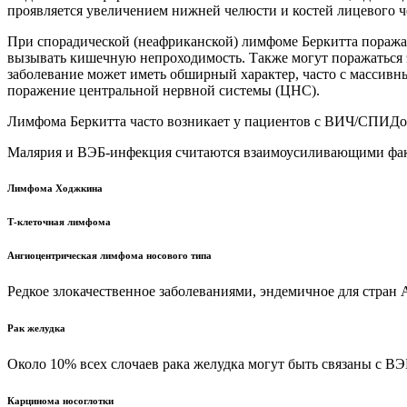
проявляется увеличением нижней челюсти и костей лицевого ч
При спорадической (неафриканской) лимфоме Беркитта пораж
вызывать кишечную непроходимость. Также могут поражаться э
заболевание может иметь обширный характер, часто с массивн
поражение центральной нервной системы (ЦНС).
Лимфома Беркитта часто возникает у пациентов с ВИЧ/СПИДо
Малярия и ВЭБ-инфекция считаются взаимоусиливающими фак
Лимфома Ходжкина
Т-клеточная лимфома
Ангиоцентрическая лимфома носового типа
Редкое злокачественное заболеваниями, эндемичное для стран
Рак желудка
Около 10% всех слочаев рака желудка могут быть связаны с ВЭ
Карцинома носоглотки