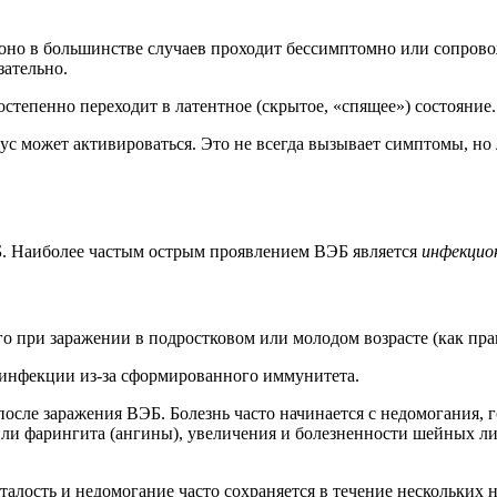
о оно в большинстве случаев проходит бессимптомно или сопро
зательно.
степенно переходит в латентное (скрытое, «спящее») состояние.
с может активироваться. Это не всегда вызывает симптомы, но
Б. Наиболее частым острым проявлением ВЭБ является
инфекцио
при заражении в подростковом или молодом возрасте (как прави
инфекции из-за сформированного иммунитета.
осле заражения ВЭБ. Болезнь часто начинается с недомогания,
или фарингита (ангины), увеличения и болезненности шейных л
алость и недомогание часто сохраняется в течение нескольких н