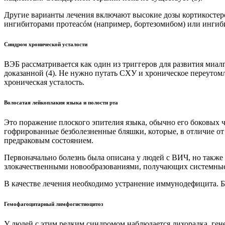
Другие варианты лечения включают высокие дозы кортикостер
ингибиторами протеасóм (например, бортезомибом) или ингиб
Синдром хронической усталости
ВЭБ рассматривается как один из триггеров для развития миал
доказанной (4). Не нужно путать СХУ и хроническое переутом
хроническая усталость.
Волосатая лейкоплакия языка и полости рта
Это поражение плоского эпителия языка, обычно его боковых ч
гофрированные безболезненные бляшки, которые, в отличие от 
предраковым состоянием.
Первоначально болезнь была описана у людей с ВИЧ, но также
злокачественными новообразованиями, получающих системные
В качестве лечения необходимо устранение иммунодефицита. 
Гемофагоцитарный лимфогистиоцитоз
У людей с этим редким синдромом наблюдается лихорадка, ген