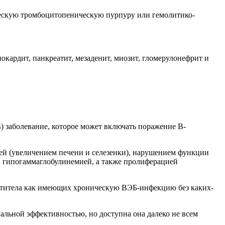
ескую тромбоцитопеническую пурпуру или гемолитико-
кардит, панкреатит, мезаденит, миозит, гломерулонефрит и
 заболевание, которое может включать поражение В-
ей (увеличением печени и селезенки), нарушением функции
, гипогаммаглобулинемией, а также пролиферацией
антитела как имеющих хроническую ВЭБ-инфекцию без каких-
льной эффективностью, но доступна она далеко не всем