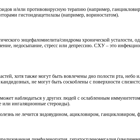
оидов и/или противовирусную терапию (например, ганцикловир
иторами гистондеацетилазы (например, вориностатом).
гического энцефаломиелита/синдрома хронической усталости, од
ление, недосыпание, стресс или депрессию. СХУ – это инфекцио
астей, хотя также могут быть вовлечены дно полости рта, небо
кандидозных, не могут быть соскоблены с поверхности слизистой
 может наблюдаться у других людей с ослабленным иммунитетом
 или ингаляционные стероиды).
Болезнь не лечится зидовудином, ацикловиром, ганцикловиром,
ерализованная лимфаденопатия, гепатоспленомегалия (увеличени