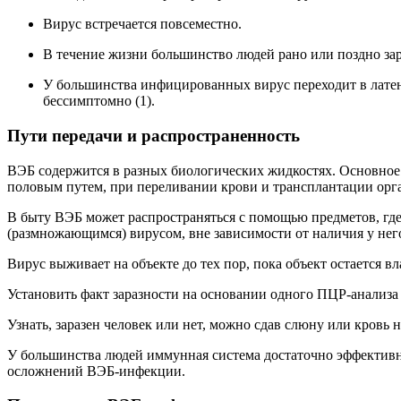
Вирус встречается повсеместно.
В течение жизни большинство людей рано или поздно за
У большинства инфицированных вирус переходит в латент
бессимптомно (1).
Пути передачи и распространенность
ВЭБ содержится в разных биологических жидкостях. Основное
половым путем, при переливании крови и трансплантации орг
В быту ВЭБ может распространяться с помощью предметов, где 
(размножающимся) вирусом, вне зависимости от наличия у нег
Вирус выживает на объекте до тех пор, пока объект остается в
Установить факт заразности на основании одного ПЦР-анализа
Узнать, заразен человек или нет, можно сдав слюну или кров
У большинства людей иммунная система достаточно эффективн
осложнений ВЭБ-инфекции.