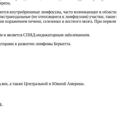
ерепа.
аются внутрибрюшные лимфоузлы, часто возникающее в области
кстранодальные (не относящиеся к лимфоузлам) участки, такие 
ым поражением печени, селезенки и костного мозга. При перво
м и является СПИД-индикаторным заболеванием.
торами в развитии лимфомы Беркитта.
 Азии, а также Центральной и Южной Америки.
Б.