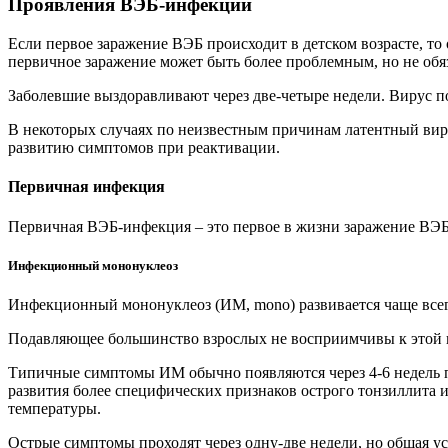
Проявления ВЭБ-инфекции
Если первое заражение ВЭБ происходит в детском возрасте, т
первичное заражение может быть более проблемным, но не обя
Заболевшие выздоравливают через две-четыре недели. Вирус по
В некоторых случаях по неизвестным причинам латентный виру
развитию симптомов при реактивации.
Первичная инфекция
Первичная ВЭБ-инфекция – это первое в жизни заражение ВЭ
Инфекционный мононуклеоз
Инфекционный мононуклеоз (ИМ, mono) развивается чаще всего 
Подавляющее большинство взрослых не восприимчивы к этой 
Типичные симптомы ИМ обычно появляются через 4-6 недель п
развития более специфических признаков острого тонзиллита 
температуры.
Острые симптомы проходят через одну-две недели, но общая уст