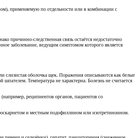
ом), применяемую по отдельности или в комбинации с
нако причинно-следственная связь остаётся недостаточно
нное заболевание, ведущим симптомом которого является
 или слизистая оболочка щек. Поражения описываются как белые
 шпателем. Температура не характерна. Болезнь не считается
 (например, реципиентов органов, пациентов со
 фоскарнетом и местным подофиллином или изотретиноином.
е печени и селезёнки), гепатит, панцитопения (сниженное