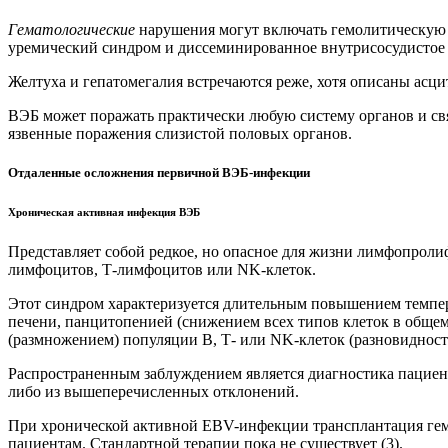
Гематологические
нарушения могут включать гемолитическую
уремический синдром и диссеминированное внутрисосудистое
Желтуха и гепатомегалия встречаются реже, хотя описаны асци
ВЭБ может поражать практически любую систему органов и свя
язвенные поражения слизистой половых органов.
Отдаленные осложнения первичной ВЭБ-инфекции
Хроническая активная инфекция ВЭБ
Представляет собой редкое, но опасное для жизни лимфопроли
лимфоцитов, Т-лимфоцитов или NK-клеток.
Этот синдром характеризуется длительным повышением темпер
печени, панцитопенией (снижением всех типов клеток в обще
(размножением) популяции В, Т- или NK-клеток (разновиднос
Распространенным заблуждением является диагностика пациен
либо из вышеперечисленных отклонений.
При хронической активной EBV-инфекции трансплантация гемо
пациентам. Стандартной терапии пока не существует (3).